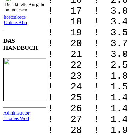
! 16 ! 2.8
Die aktuelle Ausgabe
! 17 ! 3.0
online lesen
kostenloses
! 18 ! 3.4
Online-Abo
! 19 ! 3.5
DAS
! 20 ! 3.7
HANDBUCH
! 21 ! 3.0
! 22 ! 2.5
! 23 ! 1.8
! 24 ! 1.
! 25 ! 1.
! 26 ! 1.
Administrator:
! 27 ! 1.
Thomas Wolf
! 28 ! 1.