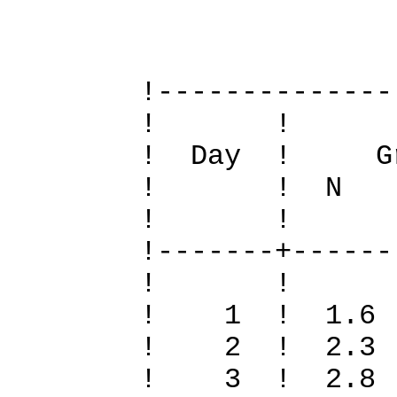
Definiti
!--------------
! 
! Day ! Gr
! ! N S To
! 
!-------+------
! 
! 1 ! 1.6
! 2 ! 2.3
! 3 ! 2.8