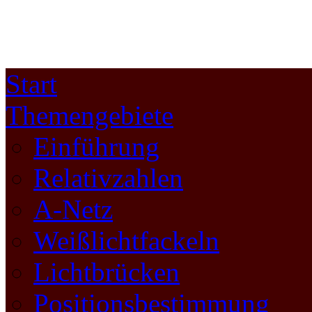
Start
Themengebiete
Einführung
Relativzahlen
A-Netz
Weißlichtfackeln
Lichtbrücken
Positionsbestimmung