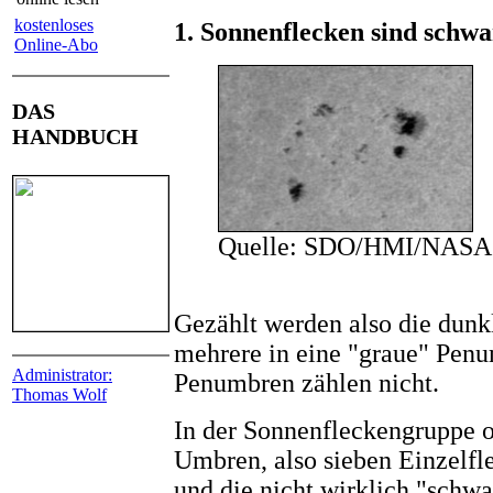
kostenloses
1. Sonnenflecken sind schwa
Online-Abo
DAS
HANDBUCH
Quelle: SDO/HMI/NASA
Gezählt werden also die dun
mehrere in eine "graue" Penu
Administrator:
Penumbren zählen nicht.
Thomas Wolf
In der Sonnenfleckengruppe o
Umbren, also sieben Einzelf
und die nicht wirklich "schwa