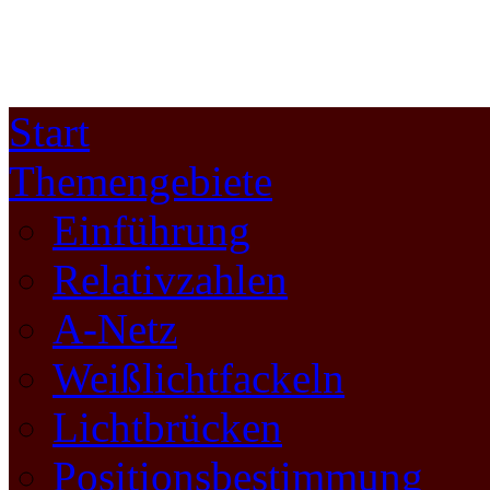
Start
Themengebiete
Einführung
Relativzahlen
A-Netz
Weißlichtfackeln
Lichtbrücken
Positionsbestimmung