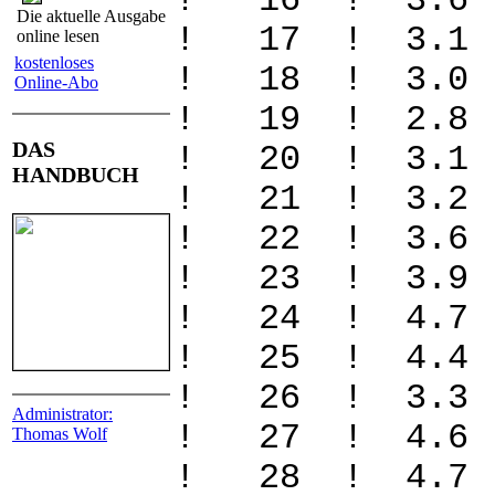
! 16 ! 3.6 
Die aktuelle Ausgabe
! 17 ! 3.1
online lesen
kostenloses
! 18 ! 3.0
Online-Abo
! 19 ! 2.8
DAS
! 20 ! 3.1
HANDBUCH
! 21 ! 3.2
! 22 ! 3.6
! 23 ! 3.9 
! 24 ! 4.7
! 25 ! 4.4
! 26 ! 3.3
Administrator:
! 27 ! 4.6
Thomas Wolf
! 28 ! 4.7