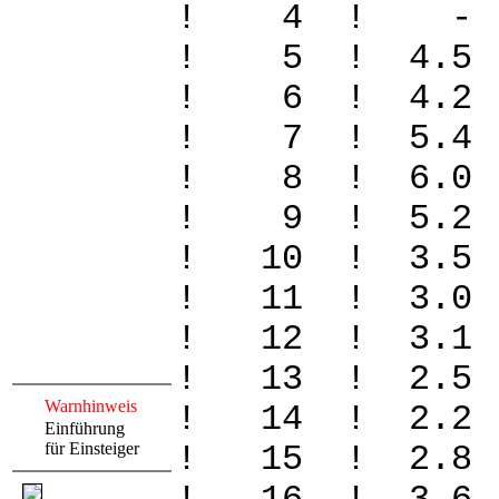
! 4 ! - -
! 5 ! 4.5 
! 6 ! 4.2 
! 7 ! 5.4 
! 8 ! 6.0 
! 9 ! 5.2 
! 10 ! 3.5
! 11 ! 3.0
! 12 ! 3.1
! 13 ! 2.5
Warnhinweis
! 14 ! 2.2
Einführung
für Einsteiger
! 15 ! 2.8