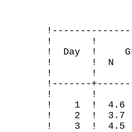
Definiti
!--------------
! 
! Day ! Gr
! ! N S To
! 
!-------+------
! 
! 1 ! 4.6 
! 2 ! 3.7 
! 3 ! 4.5 