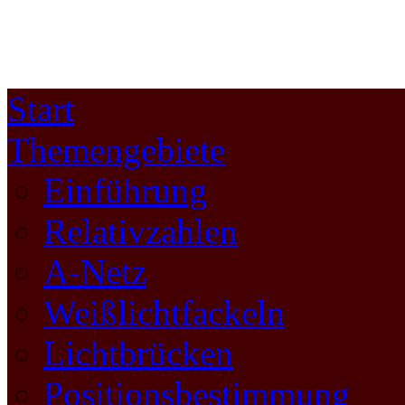
Start
Themengebiete
Einführung
Relativzahlen
A-Netz
Weißlichtfackeln
Lichtbrücken
Positionsbestimmung