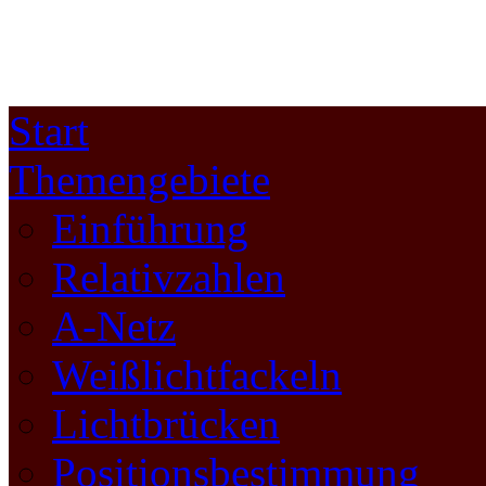
Start
Themengebiete
Einführung
Relativzahlen
A-Netz
Weißlichtfackeln
Lichtbrücken
Positionsbestimmung