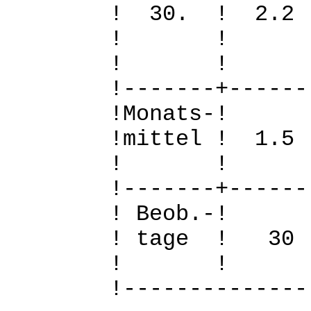
! 30. ! 2.
! 
! 
!-------+------
!Mo
!mittel ! 1.
! 
!-------+------
! B
! tage !
! 
!--------------