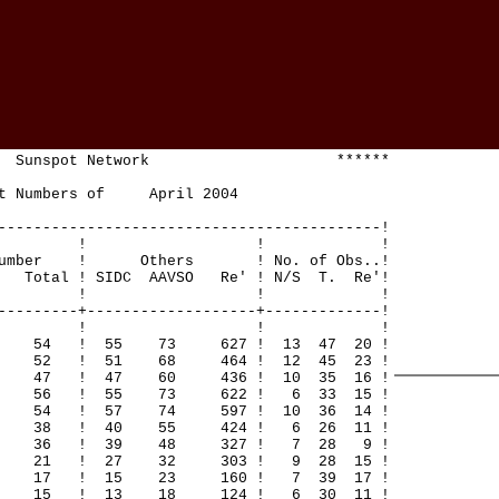
Sunspot Network ******
 Numbers of April 2004
-------------------------------------------!
! ! ! !
mber ! Others ! No. of Obs..!
 ! SIDC AAVSO Re' ! N/S T. Re'!
! ! ! !
---------+-------------------+-------------!
! ! ! !
2 54 ! 55 73 627 ! 13 47 20 !
7 52 ! 51 68 464 ! 12 45 23 !
7 47 ! 47 60 436 ! 10 35 16 !
41 56 ! 55 73 622 ! 6 33 15 !
9 54 ! 57 74 597 ! 10 36 14 !
1 38 ! 40 55 424 ! 6 26 11 !
35 36 ! 39 48 327 ! 7 28 9 !
1 21 ! 27 32 303 ! 9 28 15 !
6 17 ! 15 23 160 ! 7 39 17 !
15 15 ! 13 18 124 ! 6 30 11 !