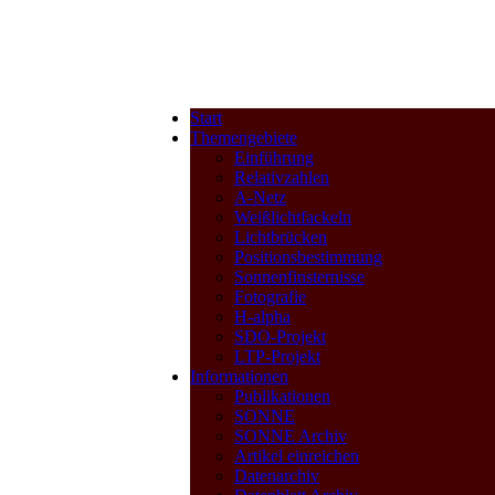
Start
Themengebiete
Einführung
Relativzahlen
A-Netz
Weißlichtfackeln
Lichtbrücken
Positionsbestimmung
Sonnenfinsternisse
Fotografie
H-alpha
SDO-Projekt
LTP-Projekt
Informationen
Publikationen
SONNE
SONNE Archiv
Artikel einreichen
Datenarchiv