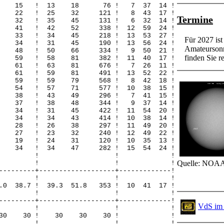
15 15 ! 13 18 76 ! 7 37 14 !
22 22 ! 25 32 121 ! 8 43 17 !
Termine
32 32 ! 35 45 131 ! 6 32 14 !
2 41 ! 42 52 338 ! 12 59 24 !
4 33 ! 34 45 218 ! 13 53 27 !
Für 2027 is
23 34 ! 31 45 190 ! 13 56 24 !
Amateursonn
37 48 ! 50 66 334 ! 9 50 21 !
finden Sie re
49 59 ! 58 81 382 ! 11 40 17 !
52 61 ! 63 81 676 ! 7 26 11 !
7 61 ! 59 81 491 ! 13 52 22 !
59 59 ! 59 79 568 ! 8 42 18 !
4 54 ! 57 71 577 ! 10 38 15 !
38 38 ! 43 49 296 ! 7 41 15 !
22 37 ! 38 48 344 ! 9 37 14 !
14 34 ! 31 45 422 ! 11 54 20 !
10 34 ! 34 43 414 ! 10 38 14 !
11 28 ! 26 38 297 ! 11 49 20 !
11 27 ! 23 32 240 ! 12 49 22 !
9 19 ! 24 31 120 ! 10 35 13 !
4 34 ! 34 47 282 ! 15 54 24 !
! ! ! !
Quelle: NOAA
! ! ! !
---------+-------------------+-------------!
! ! ! !
.0 38.7 ! 39.3 51.8 353 ! 10 41 17 !
! ! ! !
---------+-------------------+-------------!
VdS im 
! ! ! !
 30 30 30 ! 30 30 30 ! !
! ! ! !