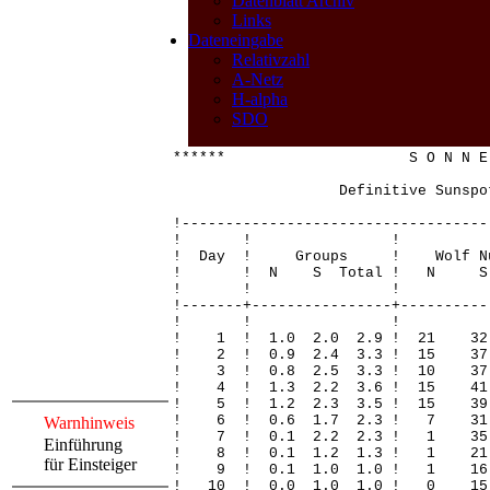
Datenblatt Archiv
Links
Dateneingabe
Relativzahl
A-Netz
H-alpha
SDO
****** S O N N E 
Definitive Sunspot
!-----------------------------------
! ! 
! Day ! Groups ! Wolf Nu
! ! N S Total ! N S Total
! ! 
!-------+----------------+----------
! ! 
! 1 ! 1.0 2.0 2.9 ! 21 3
! 2 ! 0.9 2.4 3.3 ! 15 3
! 3 ! 0.8 2.5 3.3 ! 10 3
! 4 ! 1.3 2.2 3.6 ! 15 
! 5 ! 1.2 2.3 3.5 ! 15 3
! 6 ! 0.6 1.7 2.3 ! 7 3
Warnhinweis
! 7 ! 0.1 2.2 2.3 ! 1 
Einführung
! 8 ! 0.1 1.2 1.3 ! 1 2
für Einsteiger
! 9 ! 0.1 1.0 1.0 ! 1 1
! 10 ! 0.0 1.0 1.0 ! 0 