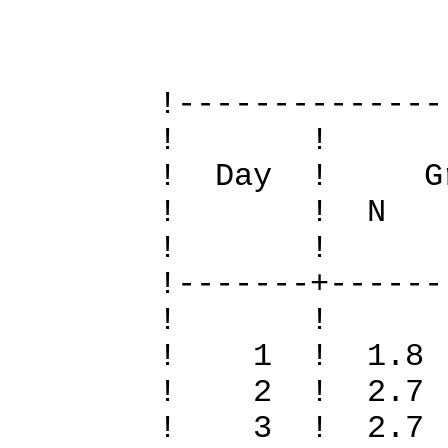
Definiti
!--------------
! 
! Day ! Gr
! ! N S To
! 
!-------+------
! 
! 1 ! 1.8
! 2 ! 2.7 
! 3 ! 2.7 