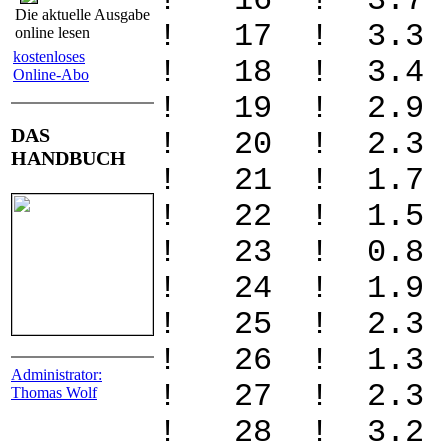
! 16 ! 3.7
Die aktuelle Ausgabe
! 17 ! 3.3
online lesen
kostenloses
! 18 ! 3.4
Online-Abo
! 19 ! 2.9
DAS
! 20 ! 2.3
HANDBUCH
! 21 ! 1.7
! 22 ! 1.5
! 23 ! 0.8
! 24 ! 1.9
! 25 ! 2.3
! 26 ! 1.3
Administrator:
! 27 ! 2.3
Thomas Wolf
! 28 ! 3.2 