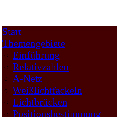
Start
Themengebiete
Einführung
Relativzahlen
A-Netz
Weißlichtfackeln
Lichtbrücken
Positionsbestimmung