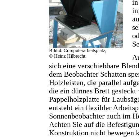
in
im
au
se
od
Se
Bild 4: Computerarbeitsplatz,
© Heinz Hilbrecht
Au
sich eine verschiebbare Blende
dem Beobachter Schatten spen
Holzleisten, die parallel auf
die ein dünnes Brett gesteckt
Pappelholzplatte für Laubsäg
entsteht ein flexibler Arbeits
Sonnenbeobachter auch im H
Achten Sie auf die Befestigu
Konstruktion nicht bewegen 