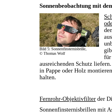
Sonnenbeobachtung mit de
Sch
ode
de
au
unb
Bild 5: Sonnenfinsternisbrille,
gib
© Thomas Wolf
für
ausreichenden Schutz liefern
in Pappe oder Holz montieren
halten.
Fernrohr-Objektivfilter
der Di
Sonnenfinsternisbrillen mit A