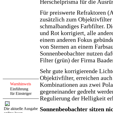
Herschelprisma für die Ausrü
Für preiswerte Refraktoren (
zusätzlich zum Objektivfilter
schmalbandiges Farbfilter. Di
und Rot korrigiert, alle ande
einem anderen Fokus gebünde
von Sternen an einem Farbsaum
Sonnenbeobachter nutzen daf
Filter (grün) der Firma Baader
Sehr gute korrigierende Lich
Objektivfilter, erreichen auch
Kombinationen aus zwei Polar
Warnhinweis
Einführung
gegeneinander gedreht werden
für Einsteiger
Regulierung der Helligkeit er
Sonnenbeobachter sitzen nic
Die aktuelle Ausgabe