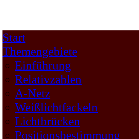
Start
Themengebiete
Einführung
Relativzahlen
A-Netz
Weißlichtfackeln
Lichtbrücken
Positionsbestimmung