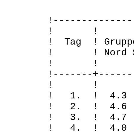
!--------------
! 
! Tag ! Grupp
! ! Nord Sued
! 
!-------+------
! 
! 1. ! 4.3
! 2. ! 4.6
! 3. ! 4.7
! 4. ! 4.0