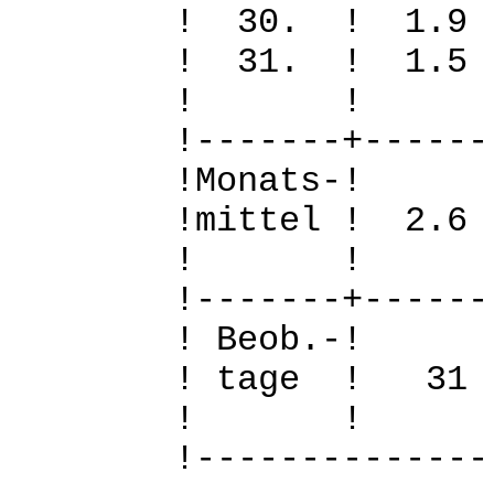
! 30. ! 1.
! 31. ! 1.
! 
!-------+------
!Mo
!mittel ! 2.
! 
!-------+------
! B
! tage !
! 
!--------------