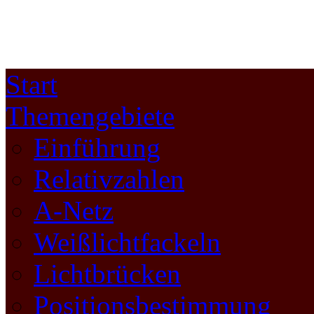
Start
Themengebiete
Einführung
Relativzahlen
A-Netz
Weißlichtfackeln
Lichtbrücken
Positionsbestimmung