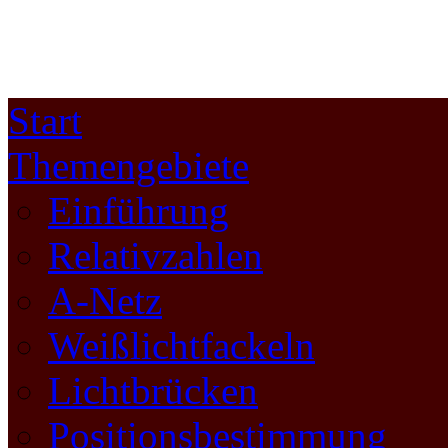
Start
Themengebiete
Einführung
Relativzahlen
A-Netz
Weißlichtfackeln
Lichtbrücken
Positionsbestimmung