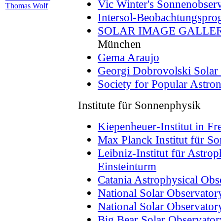
Vic Winter's Sonnenobser
Thomas Wolf
Intersol-Beobachtungspr
SOLAR IMAGE GALLE
München
Gema Araujo
Georgi Dobrovolski Solar
Society for Popular Astro
Institute für Sonnenphysik
Kiepenheuer-Institut in Fr
Max Planck Institut für S
Leibniz-Institut für Astr
Einsteinturm
Catania Astrophysical Obse
National Solar Observator
National Solar Observator
Big Bear Solar Observator