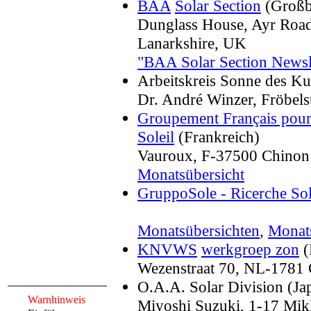
BAA
Solar Section
(Großb
Dunglass House, Ayr Roa
Lanarkshire, UK
"BAA Solar Section Newsl
Arbeitskreis Sonne des Ku
Dr. André Winzer, Fröbels
Groupement Français pour 
Soleil
(Frankreich)
Vauroux, F-37500 Chinon
Monatsübersicht
GruppoSole - Ricerche Sola
Monatsübersichten
,
Monats
KNVWS
werkgroep zon
(
Wezenstraat 70, NL-1781
O.A.A.
Solar Division (Ja
Warnhinweis
Miyoshi Suzuki, 1-17 Mik