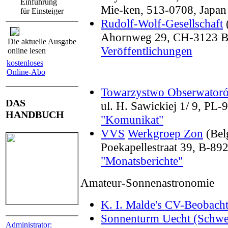
Einführung
Mie-ken, 513-0708, Japan
für Einsteiger
Rudolf-Wolf-Gesellschaft
Ahornweg 29, CH-3123 B
Die aktuelle Ausgabe
Veröffentlichungen
online lesen
kostenloses
Online-Abo
Towarzystwo Obserwator
DAS
ul. H. Sawickiej 1/ 9, PL-
HANDBUCH
"Komunikat"
VVS
Werkgroep Zon
(Bel
Poekapellestraat 39, B-89
"Monatsberichte"
Amateur-Sonnenastronomie
K. I. Malde's CV-Beobac
Sonnenturm Uecht (Schwe
Administrator: